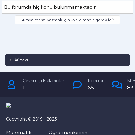
Bu forumda hiç konu bulunmamaktadır.
Buraya mesaj yazmak için üye olmanız gereklidir.
Kümeler
Çevrimiçi kullanıcılar:
Konular:
Mes
1
65
83
Copyright © 2019 - 2023
Matematik Öğretmenlerinin