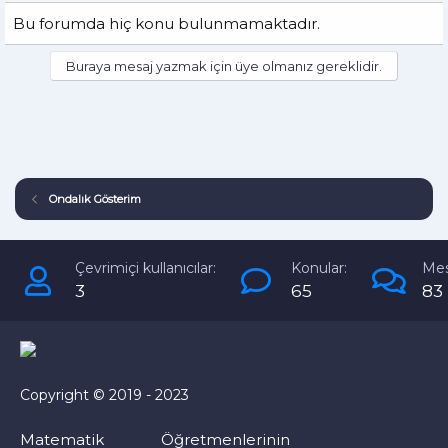
Bu forumda hiç konu bulunmamaktadır.
Buraya mesaj yazmak için üye olmanız gereklidir.
Ondalık Gösterim
Çevrimiçi kullanıcılar:
Konular:
Mes
3
65
83
Copyright © 2019 - 2023
Matematik Öğretmenlerinin