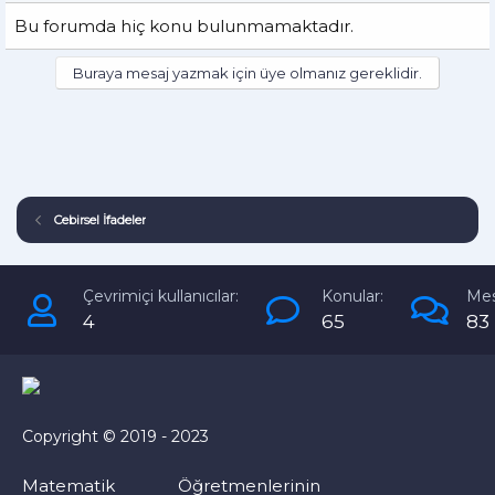
Bu forumda hiç konu bulunmamaktadır.
Buraya mesaj yazmak için üye olmanız gereklidir.
Cebirsel İfadeler
Çevrimiçi kullanıcılar:
Konular:
Mes
4
65
83
Copyright © 2019 - 2023
Matematik Öğretmenlerinin