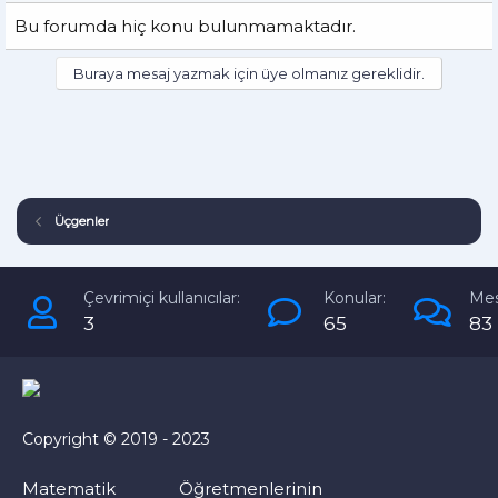
Bu forumda hiç konu bulunmamaktadır.
Buraya mesaj yazmak için üye olmanız gereklidir.
Üçgenler
Çevrimiçi kullanıcılar:
Konular:
Mes
3
65
83
Copyright © 2019 - 2023
Matematik Öğretmenlerinin