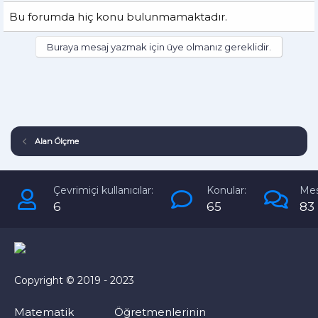
Bu forumda hiç konu bulunmamaktadır.
Buraya mesaj yazmak için üye olmanız gereklidir.
Alan Ölçme
Çevrimiçi kullanıcılar:
Konular:
Mes
6
65
83
Copyright © 2019 - 2023
Matematik Öğretmenlerinin