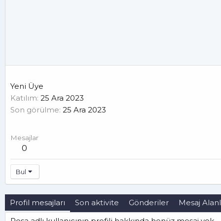
Yeni Üye
Katılım
25 Ara 2023
Son görülme
25 Ara 2023
Mesajlar
0
Bul
Profil mesajları
Son aktivite
Gönderiler
Mesaj Alanl
Pesa adlı kullanıcının profili hakkında henüz mesaj yok.