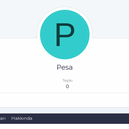
P
Pesa
Tepki
0
arı
Hakkında