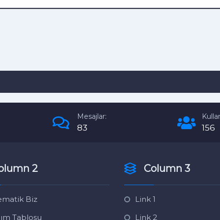
Mesajlar:
Kullan
83
156
olumn 2
Column 3
matik Biz
Link 1
ım Tablosu
Link 2