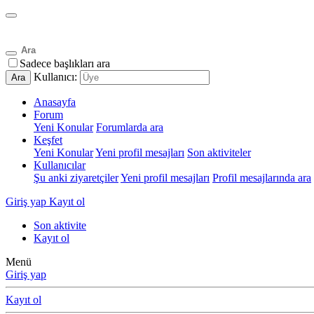
Sadece başlıkları ara
Kullanıcı:
Ara
Anasayfa
Forum
Yeni Konular
Forumlarda ara
Keşfet
Yeni Konular
Yeni profil mesajları
Son aktiviteler
Kullanıcılar
Şu anki ziyaretçiler
Yeni profil mesajları
Profil mesajlarında ara
Giriş yap
Kayıt ol
Son aktivite
Kayıt ol
Menü
Giriş yap
Kayıt ol