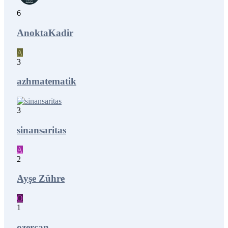
6
AnoktaKadir
A
3
azhmatematik
3
sinansaritas
A
2
Ayşe Zühre
O
1
ozercan