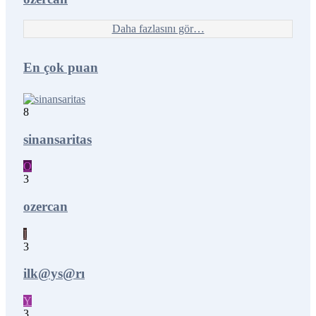
Daha fazlasını gör…
En çok puan
8
sinansaritas
O
3
ozercan
I
3
ilk@ys@rı
Y
3