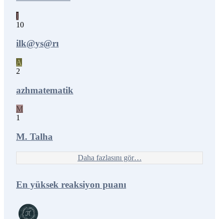
I
10
ilk@ys@rı
A
2
azhmatematik
M
1
M. Talha
Daha fazlasını gör…
En yüksek reaksiyon puanı