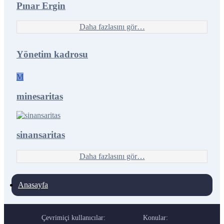
Pınar Ergin
Daha fazlasını gör…
Yönetim kadrosu
M
minesaritas
sinansaritas
Daha fazlasını gör…
Anasayfa
Çevrimiçi kullanıcılar:
Konular:
M