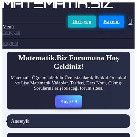
Giriş yap
Kayıt ol
Menü
Giriş yap
Kayıt ol
Matematik.Biz Forumuna Hoş
Geldiniz!
Matematik Öğretmenlerinin Ücretsiz olarak İlkokul Ortaokul
ve Lise Matematik Videolar, Testleri, Ders Notu, Çıkmış
Sorularına erişebileceği forum sitesi.
Kayıt Ol
Anasayfa