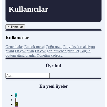
Kullanıcılar
Kullanıcılar
Kullanıcılar
Genel bakış
En çok mesaj
Çoğu rozet
En yüksek reaksiyon
puanı
En çok puan
En çok görüntülenen profiller
Bugün
doğum günü olanlar
Yönetim kadrosu
Üye bul
En yeni üyeler
P
I
A