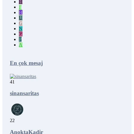
H
F
H
U
G
N
G
P
A
En çok mesaj
41
sinansaritas
22
AnoktaKadir