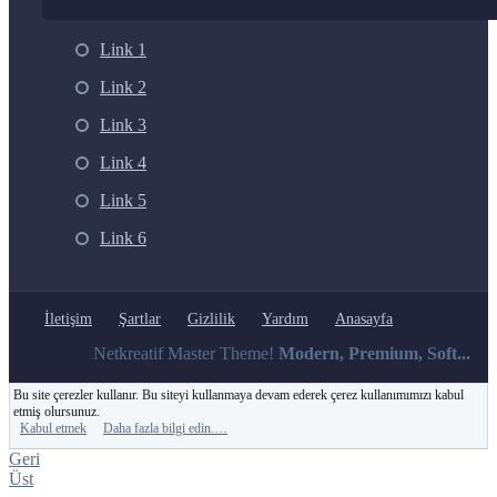
Link 1
Link 2
Link 3
Link 4
Link 5
Link 6
İletişim
Şartlar
Gizlilik
Yardım
Anasayfa
Netkreatif Master Theme!
Modern, Premium, Soft...
Bu site çerezler kullanır. Bu siteyi kullanmaya devam ederek çerez kullanımımızı kabul
etmiş olursunuz.
Kabul etmek
Daha fazla bilgi edin.…
Geri
Üst