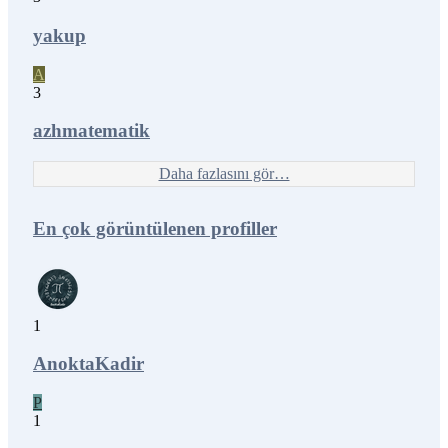
yakup
A
3
azhmatematik
Daha fazlasını gör…
En çok görüntülenen profiller
1
AnoktaKadir
P
1