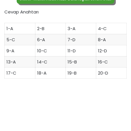
Cevap Anahtarı
1-A
2-B
3-A
4-C
5-C
6-A
7-D
8-A
9-A
10-C
11-D
12-D
13-A
14-C
15-B
16-C
17-C
18-A
19-B
20-D