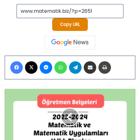
Copy URL
Facebook
X
Messenger
WhatsApp
Telegram
E-Posta ile paylaş
Yazdır
Ortaokul
Matematik
Yıllık
Planlar