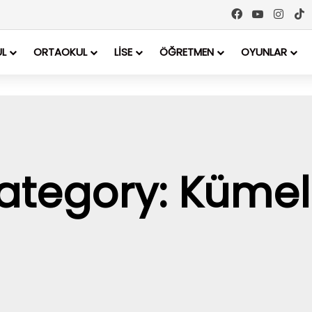
UL
ORTAOKUL
LİSE
ÖĞRETMEN
OYUNLAR
ategory: Kümel