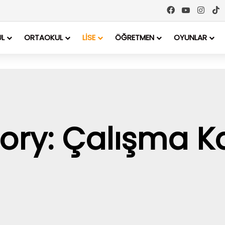
UL
ORTAOKUL
LİSE
ÖĞRETMEN
OYUNLAR
ry: Çalışma Ka